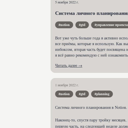
5 ноября 2022 г.
Система личного планирования
#notion
#gtd
#управление проект
Вот уже чуть больше года я активно испо
все приёмы, которые я использую. Как вы
инбоксом, вторая часть будет посвящена
я всё равно рекомендую с ней ознакомить
Читать далее →
1 ноября 2022 г.
#notion
#gtd
#planning
Система личного планирования в Notion.
Наконец-то, спустя пару тройку месяцев, 
первую часть, на следующей неделе долже