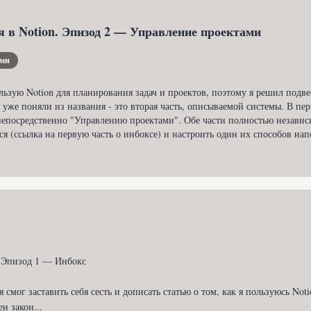
 в Notion. Эпизод 2 — Управление проектами
ами
льзую Notion для планирования задач и проектов, поэтому я решил подв
 уже поняли из названия - это вторая часть, описываемой системы. В пер
 непосредственно "Управлению проектами". Обе части полностью независи
ся (ссылка на первую часть о инбоксе) и настроить один их способов на
 Эпизод 1 — Инбокс

я смог заставить себя сесть и дописать статью о том, как я пользуюсь Not
н закон...