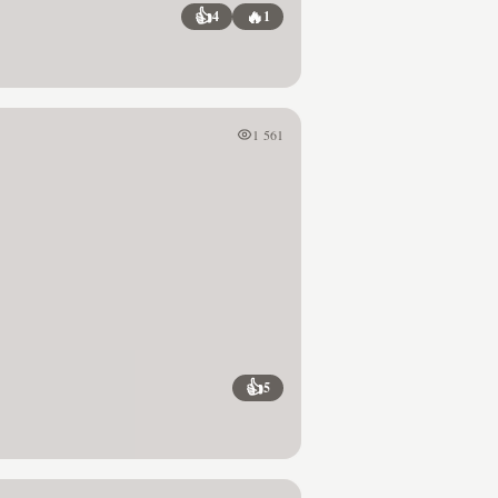
👍
🔥
4
1
1 561
👍
5