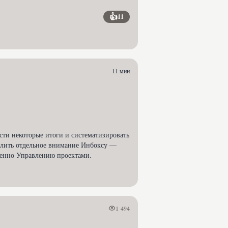
👍
11
11 мин
ести некоторые итоги и систематизировать
уделить отдельное внимание Инбоксу —
венно Управлению проектами.
1 494