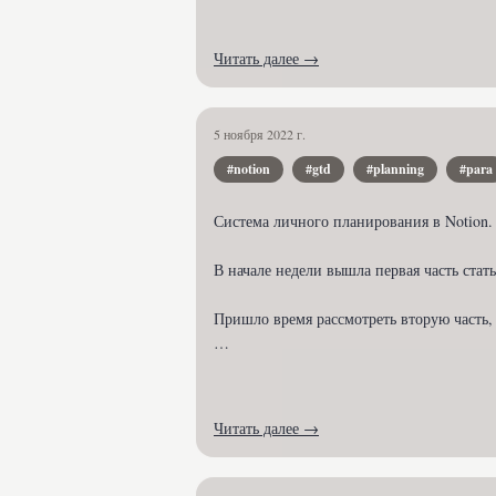
Читать далее →
5 ноября 2022 г.
#notion
#gtd
#planning
#para
Система личного планирования в Notion.
В начале недели вышла первая часть стать
Пришло время рассмотреть вторую часть, 
О том как ве...
Читать далее →