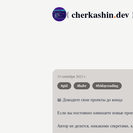
cherkashin
.
dev
{
15 сентября 2023 г.
#gtd
#habr
#fridayreading
📖 Доводите свои проекты до конца

Если вы постоянно начинаете новые проек
Автор не делится, никакими секретами, к