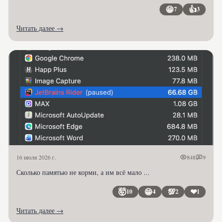
делегировать уборку 😄
😁
👍
7
3
Читать далее →
16 июля 2026 г.
848
9
Сколько памятью не корми, а им всё мало ...
🤯
😁
💯
❤
10
4
2
1
Читать далее →