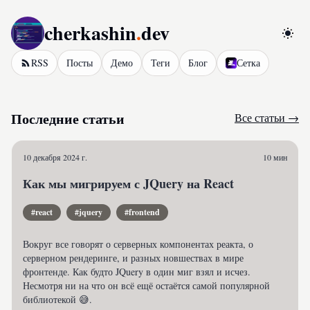
cherkashin
.
dev
Перел
RSS
Посты
Демо
Теги
Блог
Сетка
Последние статьи
Все статьи →
10 декабря 2024 г.
10 мин
Как мы мигрируем с JQuery на React
#react
#jquery
#frontend
Вокруг все говорят о серверных компонентах реакта, о
серверном рендеринге, и разных новшествах в мире
фронтенде. Как будто JQuery в один миг взял и исчез.
Несмотря ни на что он всё ещё остаётся самой популярной
библиотекой 😅.