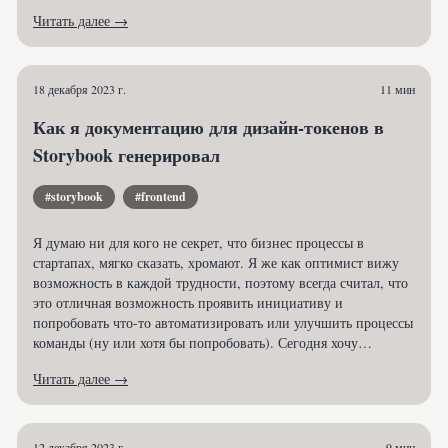
Читать далее →
18 декабря 2023 г.
11 мин
Как я документацию для дизайн-токенов в
Storybook генерировал
#storybook
#frontend
Я думаю ни для кого не секрет, что бизнес процессы в
стартапах, мягко сказать, хромают. Я же как оптимист вижу
возможность в каждой трудности, поэтому всегда считал, что
это отличная возможность проявить инициативу и
попробовать что-то автоматизировать или улучшить процессы
команды (ну или хотя бы попробовать). Сегодня хочу
рассказать, как можно легко реализовать документацию для
Читать далее →
дизайн-токенов в Storybook, и заодно поделиться тем, как и
почему я пытался это сделать, и что из этого вышло. Статья
будет полезна для разработчиков, которые уже используют
дизайн токены и ищут лёгкий способ их документации.
12 декабря 2023 г.
9 мин