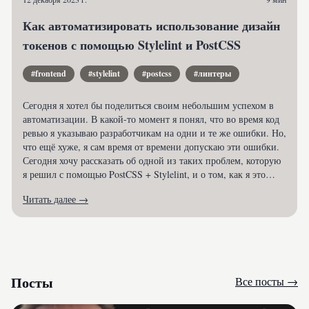
Как автоматизировать использование дизайн
токенов с помощью Stylelint и PostCSS
#frontend
#stylelint
#postcss
#линтеры
Сегодня я хотел бы поделиться своим небольшим успехом в
автоматизации. В какой-то момент я понял, что во время код
ревью я указываю разработчикам на одни и те же ошибки. Но,
что ещё хуже, я сам время от времени допускаю эти ошибки.
Сегодня хочу рассказать об одной из таких проблем, которую
я решил с помощью PostCSS + Stylelint, и о том, как я это
сделал. Статья будет полезна для разработчиков, которые уже
Читать далее →
используют или собираются использовать дизайн токены.
Посты
Все посты →