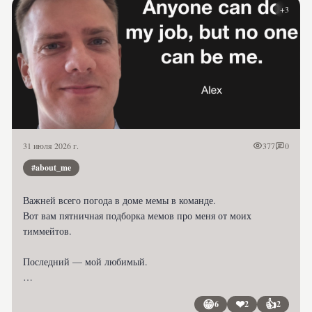
+3
31 июля 2026 г.
377
0
#about_me
Важней всего погода в доме мемы в команде.

Вот вам пятничная подборка мемов про меня от моих 
тиммейтов.

Последний — мой любимый.

#about_me
😁
❤
👍
6
2
2