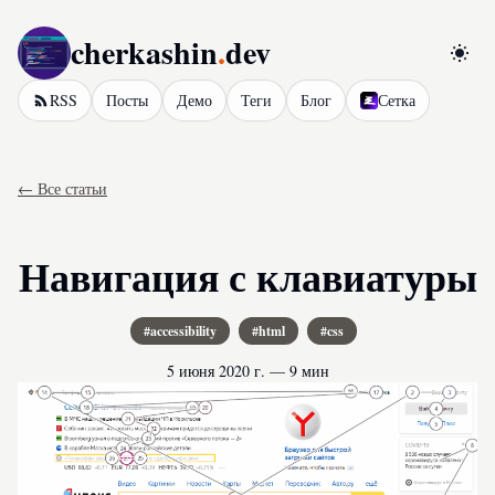
cherkashin
.
dev
Перел
RSS
Посты
Демо
Теги
Блог
Сетка
← Все статьи
Навигация с клавиатуры
#accessibility
#html
#css
5 июня 2020 г.
—
9 мин