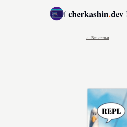
cherkashin
.
dev
{
← Все статьи