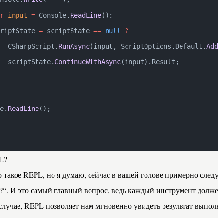
r
 input
 =
 Console.
ReadLine
();
riptState 
=
 scriptState 
==
 null
 ?
  CSharpScript.
RunAsync
(input, ScriptOptions.Default.
Add
  scriptState.
ContinueWithAsync
(input).Result;
e.
ReadLine
();
L?
то такое REPL, но я думаю, сейчас в вашей голове примерно сл
м?“. И это самый главный вопрос, ведь каждый инструмент долже
лучае, REPL позволяет нам мгновенно увидеть результат выполн