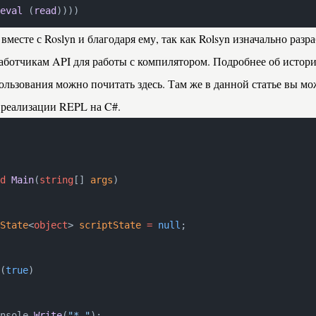
eval
 (
read
))))
 вместе с
Roslyn
и благодаря ему, так как Rolsyn изначально разр
аботчикам API для работы с компилятором. Подробнее об истори
пользования можно почитать
здесь
. Там же в данной статье вы м
реализации REPL на C#.
d
 Main
(
string
[] 
args
)
State
<
object
> 
scriptState
 =
 null
;
(
true
)
nsole.
Write
(
"* "
);