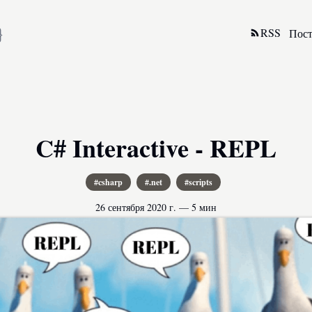
}
RSS
Пос
C# Interactive - REPL
#csharp
#.net
#scripts
26 сентября 2020 г.
—
5 мин