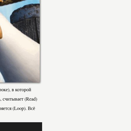
роке), в которой
, считывает (Read)
ряется (Loop). Всё