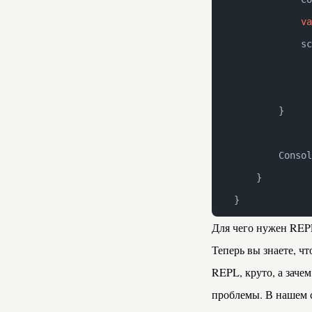
            va
            sc
              
              
        }
        Consol
    }
}
Для чего нужен REP
Теперь вы знаете, ч
REPL, круто, а заче
проблемы. В нашем с