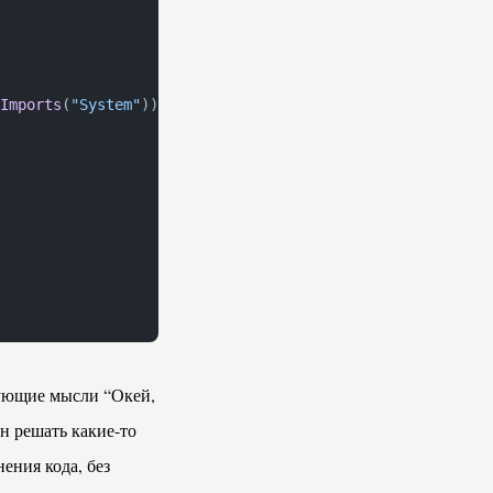
Imports
(
"System"
)).Result 
:
едующие мысли “Окей,
н решать какие-то
ения кода, без