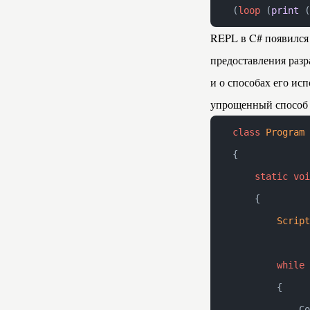
(
loop
 (
print
 (
REPL в C# появился
предоставления разр
и о способах его ис
упрощенный способ 
class
 Program
{
    static
 voi
    {
        Script
        while
 
        {
            Co