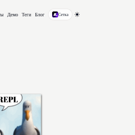
ты
Демо
Теги
Блог
Сетка
Перелючиться на светлую и