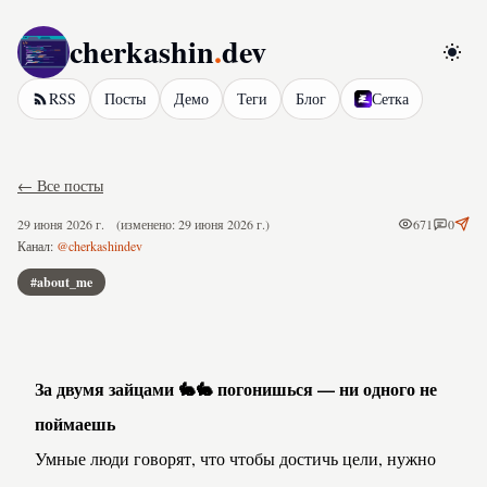
cherkashin
.
dev
Перел
RSS
Посты
Демо
Теги
Блог
Сетка
← Все посты
29 июня 2026 г.
(изменено: 29 июня 2026 г.)
671
0
Канал:
@cherkashindev
#about_me
За двумя зайцами 🐇🐇 погонишься — ни одного не 
поймаешь
Умные люди говорят, что чтобы достичь цели, нужно 