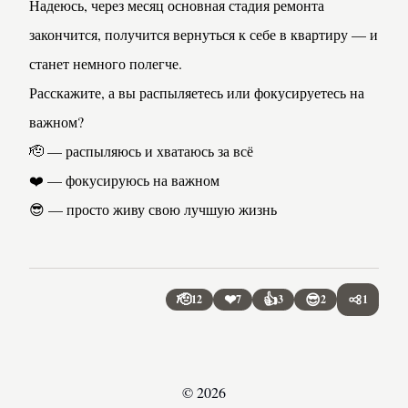
Надеюсь, через месяц основная стадия ремонта 
закончится, получится вернуться к себе в квартиру — и 
станет немного полегче.
Расскажите, а вы распыляетесь или фокусируетесь на 
важном?
🫡 — распыляюсь и хватаюсь за всё
❤️ — фокусируюсь на важном
😎 — просто живу свою лучшую жизнь
🫡
❤
👍
😎
12
7
3
2
1
Share
© 2026