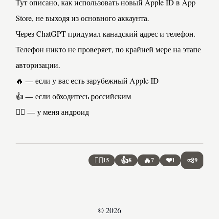
Тут описано
, как использовать новый Apple ID в App 
Store, не выходя из основного аккаунта.
Через ChatGPT придумал канадский адрес и телефон. 
Телефон никто не проверяет, по крайней мере на этапе 
авторизации.
🔥 — если у вас есть зарубежный Apple ID

👍 — если обходитесь российским

🤷‍♂️ — у меня андроид
🤷‍♂
👍
🔥
❤
15
8
7
1
9
Share
© 2026