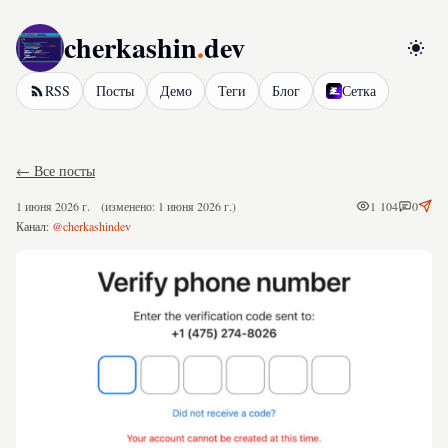
cherkashin
.
dev
Перел
RSS
Посты
Демо
Теги
Блог
Сетка
← Все посты
1 июня 2026 г.
(изменено: 1 июня 2026 г.)
1 104
0
Канал:
@cherkashindev